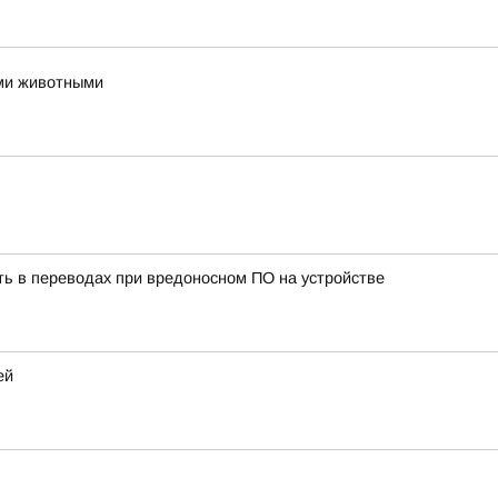
ми животными
ать в переводах при вредоносном ПО на устройстве
ей