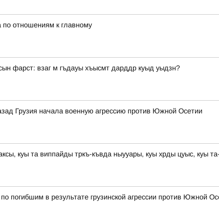
а по отношениям к главному
сын фарст: взаг м гъдауы хъысмт дарддр куыд уыдзн?
азад Грузия начала военную агрессию против Южной Осетии
раксы, куы та виппайды тркъ-къвда ныууары, куы хрды цуыс, куы 
о погибшим в результате грузинской агрессии против Южной Осе