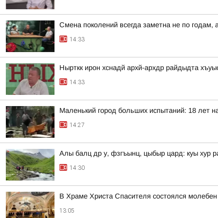
Смена поколений всегда заметна не по годам, 
14:33
Нырткк ирон хснадй архй-архдр райдыдта хъуы
14:33
Маленький город больших испытаний: 18 лет н
14:27
Алы балц др у, фзгъынц, цыбыр цард: куы хур 
14:30
В Храме Христа Спасителя состоялся молебен п
13:05