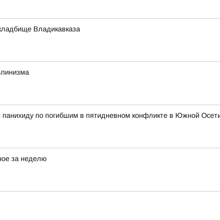
кладбище Владикавказа
ьпинизма
и панихиду по погибшим в пятидневном конфликте в Южной Осет
ное за неделю