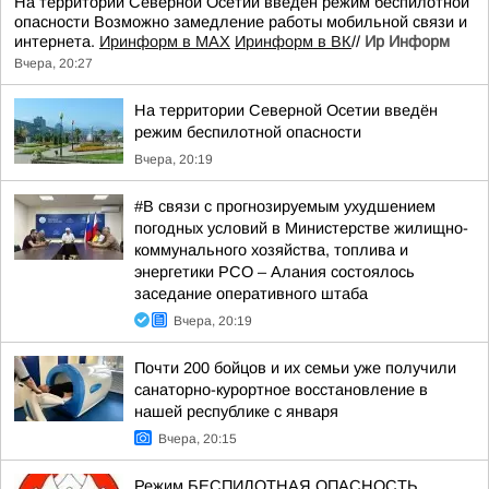
На территории Северной Осетии введён режим беспилотной
опасности Возможно замедление работы мобильной связи и
интернета.
Иринформ в МАХ
Иринформ в ВК
//
Ир Информ
Вчера, 20:27
На территории Северной Осетии введён
режим беспилотной опасности
Вчера, 20:19
#В связи с прогнозируемым ухудшением
погодных условий в Министерстве жилищно-
коммунального хозяйства, топлива и
энергетики РСО – Алания состоялось
заседание оперативного штаба
Вчера, 20:19
Почти 200 бойцов и их семьи уже получили
санаторно-курортное восстановление в
нашей республике с января
Вчера, 20:15
Режим БЕСПИЛОТНАЯ ОПАСНОСТЬ