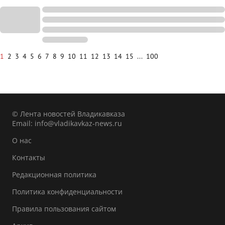
1
2
3
4
5
6
7
8
9
10
11
12
13
14
15
...
100
© Лента новостей Владикавказа
Email:
info@vladikavkaz-news.ru
О нас
Контакты
Редакционная политика
Политика конфиденциальности
Правила пользования сайтом