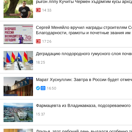
рыгон лппу Кучиты Чермен хъдрмгим кусы арх
14:33
Сергей Меняйло вручил награды строителям Се
Благодарности, грамоты и почетные звания им 
17:26
Деградацию плодородного гумусного слоя поч
18:25
Марат Хуснуллин: Завтра в России будет отме
16:50
Фармацевта из Владикавказа, подозреваемого
15:37
Друзья, этот рабочий день выдался особенно