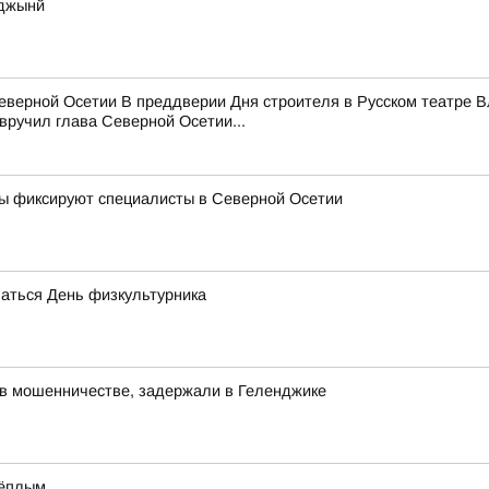
сджынй
верной Осетии В преддверии Дня строителя в Русском театре В
вручил глава Северной Осетии...
вы фиксируют специалисты в Северной Осетии
чаться День физкультурника
 в мошенничестве, задержали в Геленджике
 тёплым…