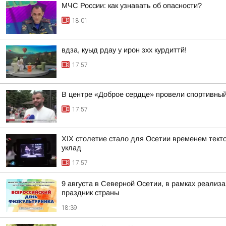
МЧС России: как узнавать об опасности?
18:01
вдза, куыд рдау у ирон зхх курдиттй!
17:57
В центре «Доброе сердце» провели спортивный
17:57
XIX столетие стало для Осетии временем тект
уклад
17:57
9 августа в Северной Осетии, в рамках реали
праздник страны
18:39