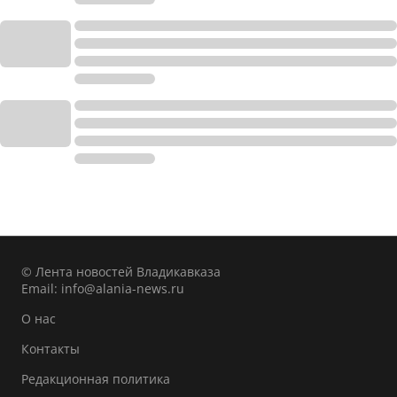
© Лента новостей Владикавказа
Email:
info@alania-news.ru
О нас
Контакты
Редакционная политика