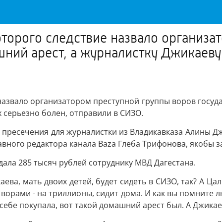
торого следствие назвало организа
шний арест, а журналистку Джикаеву
азвало организатором преступной группы воров госуда
 серьезно болен, отправили в СИЗО.
е пресечения для журналистки из Владикавказа Алины Д
авного редактора канала Baza Глеба Трифонова, якобы з
дала 285 тысяч рублей сотруднику МВД Дагестана.
аева, мать двоих детей, будет сидеть в СИЗО, так? А Ца
ворами - на триллионы, сидит дома. И как вы помните л
 себе покупала, вот такой домашний арест был. А Джикае