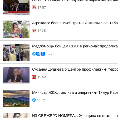
17:57
Агрокласс бесланской третьей школы с сентяб
17:25
Медпомощь бойцам СВО: в регионах продолжае
18:43
Сусанна Дудиева о Центре профилактики терр
19:53
Министр ЖКХ, топлива и энергетики Тимур Кар
11:52
ИЗ СВЕЖЕГО НОМЕРА. . Женщина со стальным х