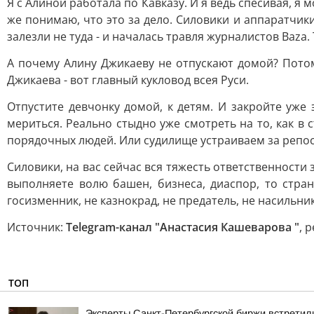
Я с Алиной работала по Кавказу. И я ведь спесивая, я 
же понимаю, что это за дело. Силовики и аппаратчики
залезли не туда - и началась травля журналистов Baza.
А почему Алину Джикаеву не отпускают домой? Потому 
Джикаева - вот главный кукловод всея Руси.
Отпустите девчонку домой, к детям. И закройте уже
мериться. Реально стыдно уже смотреть на то, как в
порядочных людей. Или судилище устраиваем за репос
Силовики, на вас сейчас вся тяжесть ответственности 
выполняете волю башен, бизнеса, диаспор, то стран
госизменник, не казнокрад, не предатель, не насильник
Источник:
Telegram-канал "Анастасия Кашеварова "
, 
ТОП
Эксперты Санкт-Петербургской биржи встретил