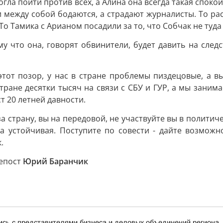
могла пойти против всех, а Алина она всегда такая споко
 между собой бодаются, а страдают журналисты. То рас
 То Тамика с Арианом посадили за то, что Собчак не туда
что она, говорят обвинители, будет давить на следств
 этот позор, у нас в стране проблемы пиздецовые, а в
 стране десятки тысяч на связи с СБУ и ГУР, а мы зани
т 20 летней давности.
за страну, вы на передовой, не участвуйте вы в полити
а устойчивая. Поступите по совести - дайте возможн
.
репост
Юрий Баранчик
ись с представителями бизнеса и деловых объединений региона