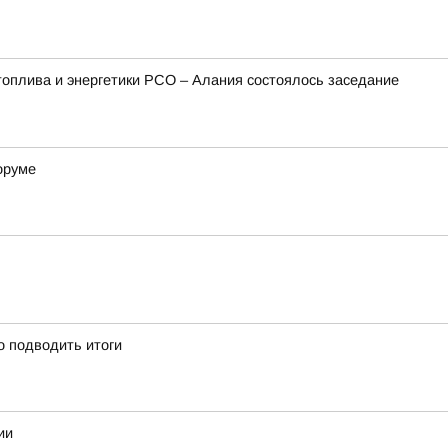
топлива и энергетики РСО – Алания состоялось заседание
оруме
 подводить итоги
ии