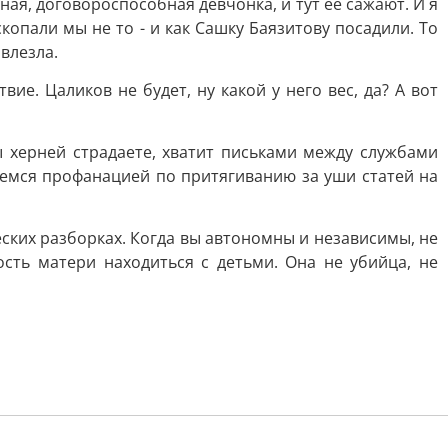
йная, договороспособная девчонка, и тут ее сажают. И я
копали мы не то - и как Сашку Баязитову посадили. То
 влезла.
ие. Цаликов не будет, ну какой у него вес, да? А вот
ы херней страдаете, хватит письками между службами
маемся профанацией по притягиванию за уши статей на
ческих разборках. Когда вы автономны и независимы, не
ость матери находиться с детьми. Она не убийца, не