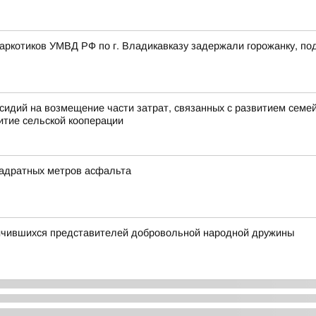
аркотиков УМВД РФ по г. Владикавказу задержали горожанку, п
идий на возмещение части затрат, связанных с развитием семе
итие сельской кооперации
вадратных метров асфальта
ичившихся представителей добровольной народной дружины