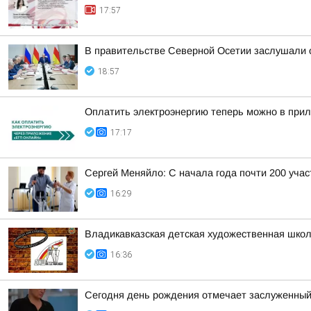
17:57
В правительстве Северной Осетии заслушали о
18:57
Оплатить электроэнергию теперь можно в при
17:17
Сергей Меняйло: С начала года почти 200 уча
16:29
Владикавказская детская художественная школ
16:36
Сегодня день рождения отмечает заслуженный 