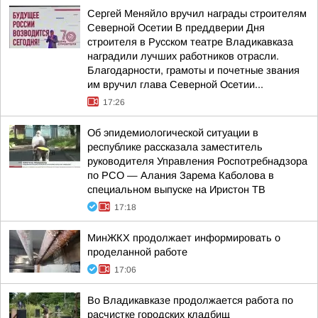
Сергей Меняйло вручил награды строителям
Северной Осетии В преддверии Дня
строителя в Русском театре Владикавказа
наградили лучших работников отрасли.
Благодарности, грамоты и почетные звания
им вручил глава Северной Осетии...
17:26
Об эпидемиологической ситуации в
республике рассказала заместитель
руководителя Управления Роспотребнадзора
по РСО — Алания Зарема Каболова в
специальном выпуске на Иристон ТВ
17:18
МинЖКХ продолжает информировать о
проделанной работе
17:06
Во Владикавказе продолжается работа по
расчистке городских кладбищ