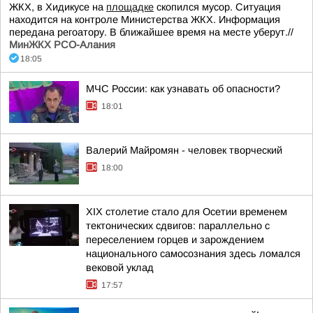
ЖКХ, в Хидикусе на
площадке
скопился мусор. Ситуация
находится на контроле Министерства ЖКХ. Информация
передана регоатору. В ближайшее время на месте уберут.//
МинЖКХ РСО-Алания
18:05
МЧС России: как узнавать об опасности?
18:01
Валерий Майромян - человек творческий
18:00
XIX столетие стало для Осетии временем
тектонических сдвигов: параллельно с
переселением горцев и зарождением
национального самосознания здесь ломался
вековой уклад
17:57