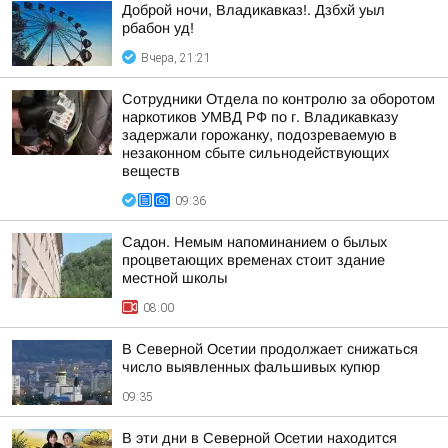
Доброй ночи, Владикавказ!. Дзбхй уыл
рбабон уд!
Вчера, 21:21
Сотрудники Отдела по контролю за оборотом
наркотиков УМВД РФ по г. Владикавказу
задержали горожанку, подозреваемую в
незаконном сбыте сильнодействующих
веществ
09:36
Садон. Немым напоминанием о былых
процветающих временах стоит здание
местной школы
08:00
В Северной Осетии продолжает снижаться
число выявленных фальшивых купюр
09:35
В эти дни в Северной Осетии находится