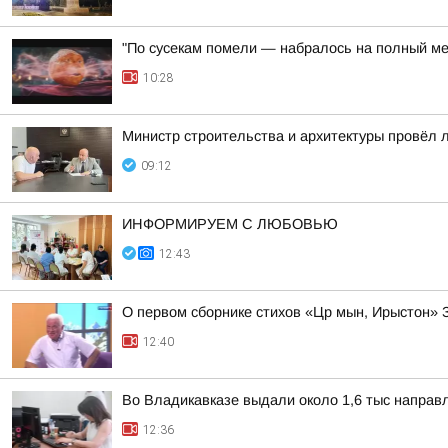
"По сусекам помели — набралось на полный ме
10:28
Министр строительства и архитектуры провёл 
09:12
ИНФОРМИРУЕМ С ЛЮБОВЬЮ
12:43
О первом сборнике стихов «Цр мын, Ирыстон» 
12:40
Во Владикавказе выдали около 1,6 тыс направ
12:36