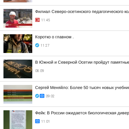
Филиал Северо-осетинского педагогического к
11:45
Коротко о главном .
11:27
В Южной и Северной Осетии пройдут памятные 
08:09
Сергей Меняйло: Более 50 тысяч новых учебник
09:02
Фейк: В России ожидается биологическая диве
11:01