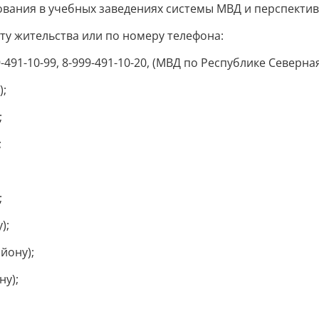
вания в учебных заведениях системы МВД и перспектив
ту жительства или по номеру телефона:
-999-491-10-99, 8-999-491-10-20, (МВД по Республике Северна
);
;
;
;
);
йону);
ну);