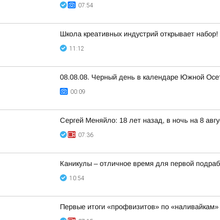
07:54
Школа креативных индустрий открывает набор!
11:12
08.08.08. Черный день в календаре Южной Осе
00:09
Сергей Меняйло: 18 лет назад, в ночь на 8 а
07:36
Каникулы – отличное время для первой подраб
10:54
Первые итоги «профвизитов» по «наливайкам»