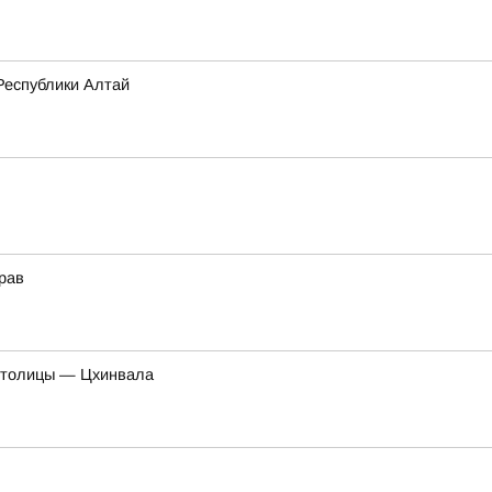
еспублики Алтай
рав
е столицы — Цхинвала