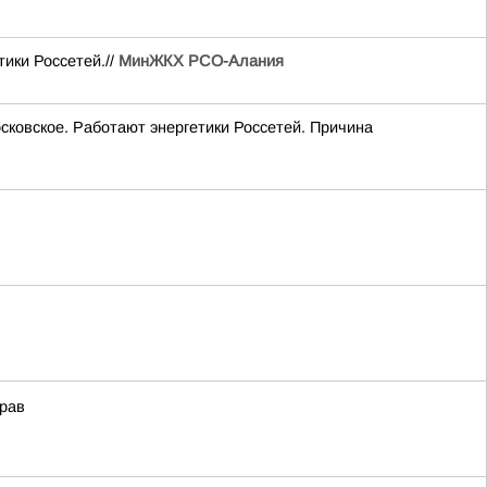
тики Россетей.//
МинЖКХ РСО-Алания
осковское. Работают энергетики Россетей. Причина
рав