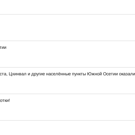
тии
вгуста, Цхинвал и другие населённые пункты Южной Осетии оказа
отки!