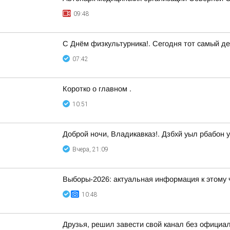
09:48
С Днём физкультурника!. Сегодня тот самый ден
07:42
Коротко о главном .
10:51
Доброй ночи, Владикавказ!. Дзбхй уыл рбабон у
Вчера, 21:09
Выборы-2026: актуальная информация к этому 
10:48
Друзья, решил завести свой канал без официа