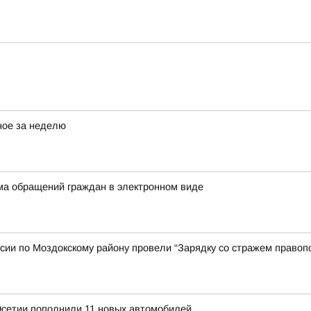
ное за неделю
а обращений граждан в электронном виде
ии по Моздокскому району провели “Зарядку со стражем правоп
Осетии пополнили 11 новых автомобилей