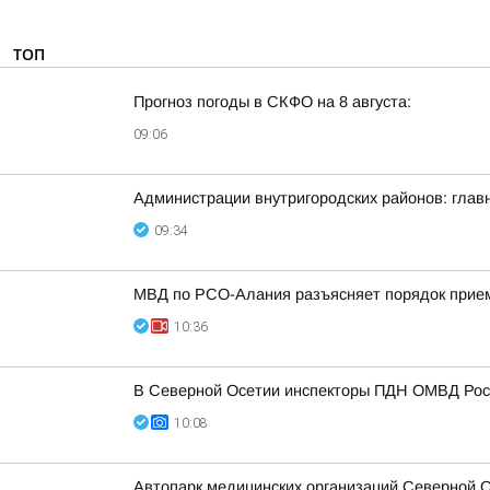
ТОП
Прогноз погоды в СКФО на 8 августа:
09:06
Администрации внутригородских районов: глав
09:34
МВД по РСО-Алания разъясняет порядок прием
10:36
В Северной Осетии инспекторы ПДН ОМВД Росс
10:08
Автопарк медицинских организаций Северной 