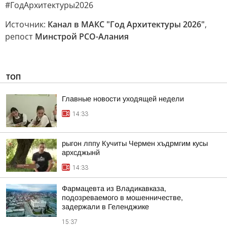
#ГодАрхитектуры2026
Источник:
Канал в МАКС "Год Архитектуры 2026"
,
репост
Минстрой РСО-Алания
ТОП
Главные новости уходящей недели
14:33
рыгон лппу Кучиты Чермен хъдрмгим кусы
архсджынй
14:33
Фармацевта из Владикавказа,
подозреваемого в мошенничестве,
задержали в Геленджике
15:37